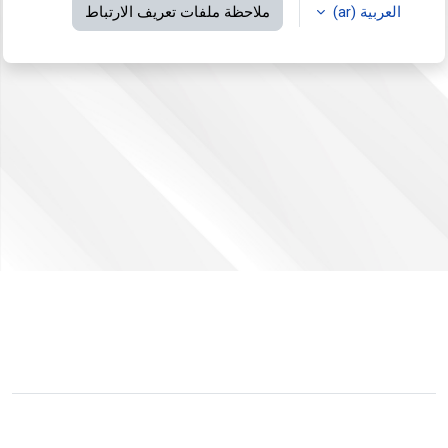
العربية ‎(ar)‎
ملاحظة ملفات تعريف الارتباط
لم يتم دخولك.
ملخص الاحتفاظ بالبيانات
التبديل إلى القالب القياسي
مشغل بواسطة
مودل